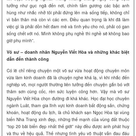
tưởng như gục ngã đến nơi, chính tấm gương các bậc anh
hùng như nhắc nhở tôi phải đứng lên mà sống tiếp, không chỉ
vì bản thân mà còn vì các em. Điều quan trọng là khi đã làm
việc gì là phải dồn hết đam mê và tình yêu cho nó, phải có gan
sống chết với nó. Mình không phụ nghề thì nghề sẽ không bao
giờ phụ mình”.
Võ sư – doanh nhân Nguyễn Viết Hòa và những khác biệt
dẫn đến thành công
Có lẽ chỉ riêng chuyện một võ sư vừa hoạt động chuyên môn
vừa làm kinh doanh đã là chuyện nghe khá lạ, vì khi nhắc đến
nghiệp võ, mọi người thường liên tưởng đến chuyện gắn bó với
thâm sơn cùng cốc, rèn sức luyện công hơn. Vậy mà võ sư
Nguyễn Viết Hòa chọn đường đi khá khác. Học đại học chuyên
ngành Luât, tham gia lĩnh vực kinh doanh bất động sản, chứng
khoán, hoạt động du lịch, là chủ khách sạn Ngọc Hòa tại vùng
biển Nha Trang xinh đẹp, những thế mạnh của vùng đất thuộc
“top 20 bãi biển đẹp nhất thế giới” này đều được anh phát huy
và thu về hệu quả. Thế nhưng tình yêu võ thuật vẫn đau đáu