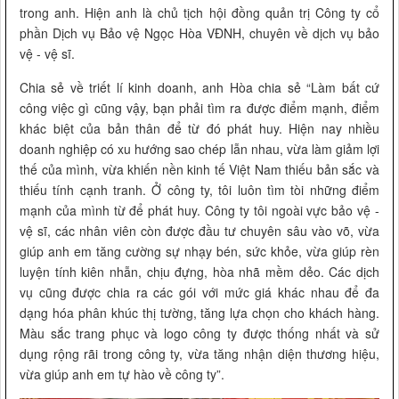
trong anh. Hiện anh là chủ tịch hội đồng quản trị Công ty cổ
phần Dịch vụ Bảo vệ Ngọc Hòa VĐNH, chuyên về dịch vụ bảo
vệ - vệ sĩ.
Chia sẻ về triết lí kinh doanh, anh Hòa chia sẻ “Làm bất cứ
công việc gì cũng vậy, bạn phải tìm ra được điểm mạnh, điểm
khác biệt của bản thân để từ đó phát huy. Hiện nay nhiều
doanh nghiệp có xu hướng sao chép lẫn nhau, vừa làm giảm lợi
thế của mình, vừa khiến nền kinh tế Việt Nam thiếu bản sắc và
thiếu tính cạnh tranh. Ở công ty, tôi luôn tìm tòi những điểm
mạnh của mình từ để phát huy. Công ty tôi ngoài vực bảo vệ -
vệ sĩ, các nhân viên còn được đầu tư chuyên sâu vào võ, vừa
giúp anh em tăng cường sự nhạy bén, sức khỏe, vừa giúp rèn
luyện tính kiên nhẫn, chịu đựng, hòa nhã mềm dẻo. Các dịch
vụ cũng được chia ra các gói với mức giá khác nhau để đa
dạng hóa phân khúc thị tường, tăng lựa chọn cho khách hàng.
Màu sắc trang phục và logo công ty được thống nhất và sử
dụng rộng rãi trong công ty, vừa tăng nhận diện thương hiệu,
vừa giúp anh em tự hào về công ty”.