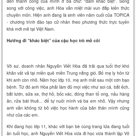
đến thành công của mình ở ba chữ: “dám khác biệt”. Song
song với công việc, anh Hòa vẫn miệt mài vun đắp kiến thức
chuyên môn. Hiện anh đang là sinh viên năm cuối của TOPICA
- chương trình đào tạo cử nhân theo phương thức trực tuyến
khá mới mẻ tại Việt Nam.
Hướng đi “khác biệt” của cậu học trò mồ côi
Võ sư, doanh nhân Nguyễn Viết Hòa đã trải qua tuổi thơ khó
khăn vất vả tại miền quê miền Trung nắng gió. Bố mẹ ly hôn từ
khi anh còn nhỏ. Năm học lớp 10, mẹ anh mất sau một cơn bạo
bệnh. Từ đó anh Hòa phải làm đủ mọi việc như soi cá, bắt ếch,
bắt lươn, sửa xe, thợ hồ, bốc vác, đóng than tổ ong, nấu hàng
ăn, rửa bát thuê... để tự nuôi mình và ba em nhỏ. Vậy nhưng
anh vẫn không từ bỏ việc học hành của bản thân mình cũng
như của các em.
Khi đang học lớp 11, khác với bạn bè cùng trang lứa đang tuổi
ăn tuổi học, anh Nguyễn Viết Hòa vừa đi học vừa thành lập Võ