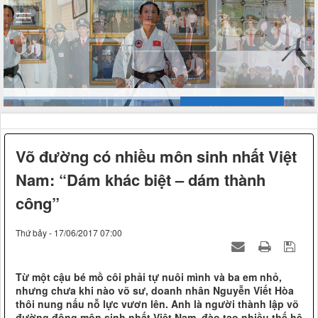
Võ đường có nhiều môn sinh nhất Việt
Nam: “Dám khác biệt – dám thành
công”
Thứ bảy - 17/06/2017 07:00
Từ một cậu bé mồ côi phải tự nuôi mình và ba em nhỏ,
nhưng chưa khi nào võ sư, doanh nhân Nguyễn Viết Hòa
thôi nung nấu nỗ lực vươn lên. Anh là người thành lập võ
đường đông môn sinh nhất Việt Nam, đào tạo nhiều thế hệ