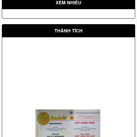
XEM NHIỀU
Võ Đường Ngọc Hòa bảo vệ đ/c Hồ Đức Việt Ủy viên Bộ
chính trị, trưởng ban tổ chức trung ương (2009)
THÀNH TÍCH
Vệ sỹ Võ Đường Ngọc Hòa bảo vệ Đ/c Phạm Thế Duyệt chủ
tịch ủy ban TW mặt trận tổ quốc Việt Nam(2006)