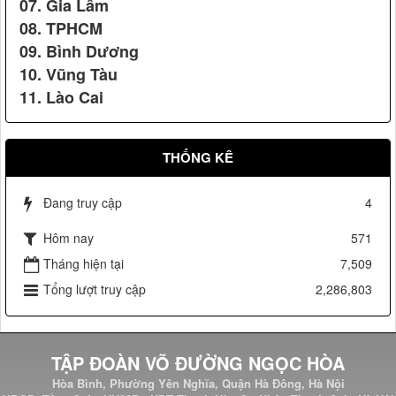
07. Gia Lâm
08. TPHCM
09. Bình Dương
10. Vũng Tàu
Vệ sỹ Võ Đường Ngọc Hòa bảo vệ Đ/c nguyên tổng bí thư
Giải thưởng Bạch Thái Bưởi và doanh nhân đất Việt thế kỷ
11. Lào Cai
Lê Khả Phiêu(2008)
21
THỐNG KÊ
Đang truy cập
4
Hôm nay
571
Tháng hiện tại
7,509
Tổng lượt truy cập
2,286,803
Vệ sỹ Võ Đường Ngọc Hòa bảo vệ Đ/c phó chủ tịch nước
Nguyễn Thị Doan(2007)
TẬP ĐOÀN VÕ ĐƯỜNG NGỌC HÒA
Nhãn hiệu Nổi tiếng Quốc gia
Hòa Bình, Phường Yên Nghĩa, Quận Hà Đông, Hà Nội