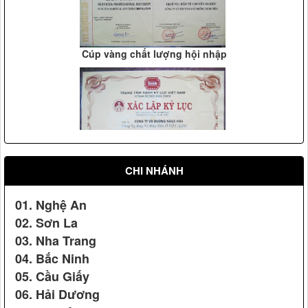
Cúp vàng chất lượng hội nhập
Vệ sỹ Võ Đường Ngọc Hòa bảo vệ hội nghị Apec 14
xác lập kỷ lục là "Công ty dạy võ đầu tiên ở Việt Nam"
CHI NHÁNH
Vệ sỹ Võ Đường Ngọc Hòa bảo vệ Đ/c nguyên phó chủ
01. Nghệ An
tịch nước Nguyễn Thị Bình(2008)
02. Sơn La
03. Nha Trang
04. Bắc Ninh
05. Cầu Giấy
06. Hải Dương