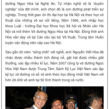
đường Ngọc Hòa tại Nghệ An. Tự nhận nghề võ là “duyên
nghiệp” của đời mình, anh chọn đó là con đường phát triển sự
nghiệp. Trong thời gian ôn thi đại học tại Hà Nội và theo học võ
thuật của những võ sư nổi tiếng. Năm 1996, anh nhập học
khoa Luật - trường Đại học Khoa học Xã hội và Nhân văn Hà
Nội và mở thêm Võ đường Ngọc Hòa tại Hà Nội. Đồng thời anh
Hòa vẫn dạy võ tại Các câu lạc bộ Võ thuật, Trung tâm Huấn
luyện vận động viên cấp cao Hà Nội.
Sau gần 20 năm “sống chết” với nghề, anh Nguyễn Viết Hòa đã
nhận được nhiều thành tích đáng nể, gặt hái được nhiều giải
thưởng, xác lập nhiều kỉ lục. Năm 2007 công ty võ đường Ngọc
Hòa Việt Nam được Trung Tâm Sách Kỷ Lục Việt Nam xác lập
kỷ lục võ đường có số võ sinh theo học đông nhất Việt Nam với
hơn 26.000 võ sinh tại 50 tỉnh thành trong cả nước.