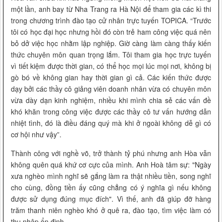
một lần, anh bay từ Nha Trang ra Hà Nội để tham gia các kì thi
trong chương trình đào tạo cử nhân trực tuyến TOPICA. “Trước
tôi có học đại học nhưng hồi đó còn trẻ ham công việc quá nên
bỏ dở việc học nhằm lập nghiệp. Giờ càng làm càng thấy kiến
thức chuyên môn quan trọng lắm. Tôi tham gia học trực tuyến
vì tiết kiệm được thời gian, có thể học mọi lúc mọi nơi, không bị
gò bó về không gian hay thời gian gì cả. Các kiến thức được
dạy bởi các thầy cô giảng viên doanh nhân vừa có chuyên môn
vừa dày dạn kinh nghiệm, nhiều khi mình chia sẻ các vấn đề
khó khăn trong công việc được các thầy cô tư vấn hướng dẫn
nhiệt tình, đó là điều đáng quý mà khi ở ngoài không dễ gì có
cơ hội như vậy”.
Thành công với nghề võ, trở thành tỷ phú nhưng anh Hòa vẫn
không quên quá khứ cơ cực của mình. Anh Hoà tâm sự: "Ngày
xưa nghèo mình nghĩ sẽ gắng làm ra thật nhiều tiền, song nghĩ
cho cùng, đồng tiền ấy cũng chẳng có ý nghĩa gì nếu không
được sử dụng đúng mục đích". Vì thế, anh đã giúp đỡ hàng
trăm thanh niên nghèo khó ở quê ra, đào tạo, tìm việc làm có
thu nhập ổn định