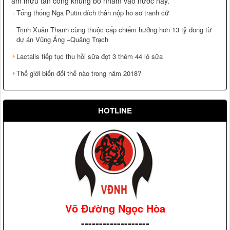
âm mưu tấn công khủng bố nhằm vào nước này.
Tổng thống Nga Putin đích thân nộp hồ sơ tranh cử
Trịnh Xuân Thanh cùng thuộc cấp chiếm hưởng hơn 13 tỷ đồng từ
dự án Vũng Áng –Quảng Trạch
Lactalis tiếp tục thu hồi sữa đợt 3 thêm 44 lô sữa
Thế giới biến đổi thế nào trong năm 2018?
HOTLINE
Võ Đường Ngọc Hòa
-------------------