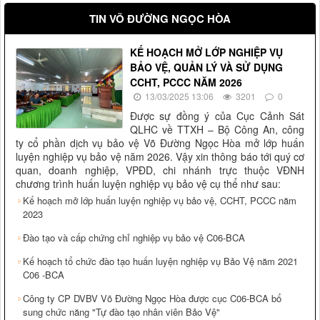
TIN VÕ ĐƯỜNG NGỌC HÒA
KẾ HOẠCH MỞ LỚP NGHIỆP VỤ
BẢO VỆ, QUẢN LÝ VÀ SỬ DỤNG
CCHT, PCCC NĂM 2026
13/03/2025 13:06
3201
0
Được sự đồng ý của Cục Cảnh Sát
QLHC về TTXH – Bộ Công An, công
ty cổ phần dịch vụ bảo vệ Võ Đường Ngọc Hòa mở lớp huấn
luyện nghiệp vụ bảo vệ năm 2026. Vậy xin thông báo tới quý cơ
quan, doanh nghiệp, VPĐD, chi nhánh trực thuộc VĐNH
chương trình huấn luyện nghiệp vụ bảo vệ cụ thể như sau:
Kế hoạch mở lớp huấn luyện nghiệp vụ bảo vệ, CCHT, PCCC năm
2023
Đào tạo và cấp chứng chỉ nghiệp vụ bảo vệ C06-BCA
Kế hoạch tổ chức đào tạo huấn luyện nghiệp vụ Bảo Vệ năm 2021
C06 -BCA
Công ty CP DVBV Võ Đường Ngọc Hòa được cục C06-BCA bổ
sung chức năng "Tự đào tạo nhân viên Bảo Vệ"