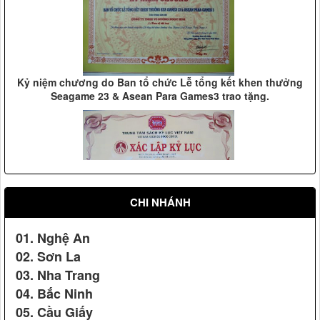
Kỷ niệm chương do Ban tổ chức Lễ tổng kết khen thưởng
Seagame 23 & Asean Para Games3 trao tặng.
Vệ sỹ Võ Đường Ngọc Hòa bảo vệ Đ/c nguyên phó chủ
tịch nước Nguyễn Thị Bình(2008)
CHI NHÁNH
xác lập kỷ lục: "Võ Đường có số võ sinh theo học đông
nhất Việt Nam"
01. Nghệ An
02. Sơn La
03. Nha Trang
04. Bắc Ninh
Vệ sỹ Võ Đường Ngọc Hòa bảo vệ hội nghị Apec 14
05. Cầu Giấy