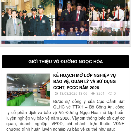
GIỚI THIỆU VÕ ĐƯỜNG NGỌC HÒA
KẾ HOẠCH MỞ LỚP NGHIỆP VỤ
BẢO VỆ, QUẢN LÝ VÀ SỬ DỤNG
CCHT, PCCC NĂM 2026
13/03/2025 13:06
3201
0
Được sự đồng ý của Cục Cảnh Sát
QLHC về TTXH – Bộ Công An, công
ty cổ phần dịch vụ bảo vệ Võ Đường Ngọc Hòa mở lớp huấn
luyện nghiệp vụ bảo vệ năm 2026. Vậy xin thông báo tới quý cơ
quan, doanh nghiệp, VPĐD, chi nhánh trực thuộc VĐNH
chương trình huấn luyện nghiệp vụ bảo vệ cụ thể như sau: