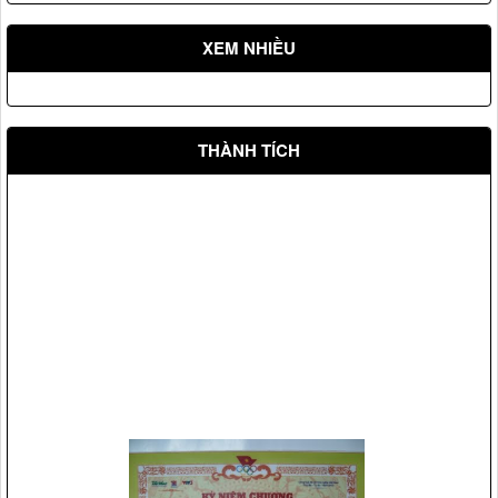
XEM NHIỀU
THÀNH TÍCH
Vệ sỹ Võ Đường Ngọc Hòa bảo vệ Đ/c nguyên tổng bí thư
Lê Khả Phiêu(2008)
Vệ sỹ Võ Đường Ngọc Hòa bảo vệ Đ/c phó chủ tịch nước
Nguyễn Thị Doan(2007)