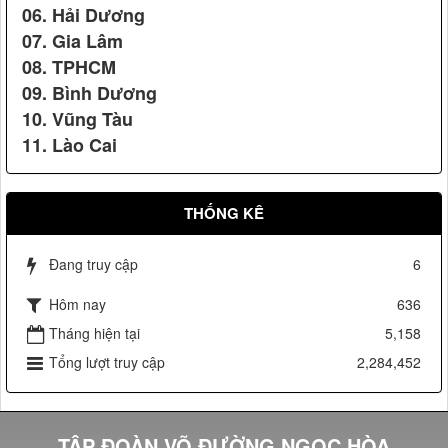
06. Hải Dương
07. Gia Lâm
xác lập kỷ lục là "Công ty dạy võ đầu tiên ở Việt Nam"
08. TPHCM
09. Bình Dương
10. Vũng Tàu
11. Lào Cai
Vệ sỹ Võ Đường Ngọc Hòa bảo vệ Đ/c Phạm Thế Duyệt chủ
tịch ủy ban TW mặt trận tổ quốc Việt Nam(2006)
THỐNG KÊ
Top 50 sản phẩm hàng đầu
Đang truy cập
6
Hôm nay
636
Tháng hiện tại
5,158
Tổng lượt truy cập
2,284,452
Vệ sỹ Võ đường Ngọc Hòa bảo vệ Đ/c Nguyễn Minh
Triết(2007)
TẬP ĐOÀN VÕ ĐƯỜNG NGỌC HÒA