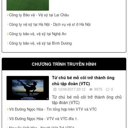
Công ty Bảo vệ - Vệ sỹ tại Lai Châu
Công ty vệ sỹ tại Hà Nội - Dịch vụ vệ sĩ ở Hà Nội
Công ty bảo vệ, vệ sỹ tại Nghệ An
Công ty bảo vệ, vệ sỹ tại Bình Dương
CHƯƠNG TRÌNH TRUYỀN HÌNH
Từ chú bé mồ côi trở thành ông
chủ tập đoàn (VTC)
12/06/2017 20:12
9975
0
Từ chú bé mồ côi trở thành ông chủ
tập đoàn (VTC)
Võ Đường Ngọc Hòa - Tin tổng hợp trên VTV và VTC
Võ Đường Ngọc Hòa - VTV và VTC đĩa 1.
Nguyễn Viết Hòa - Người Việt Trẻ VTC1.