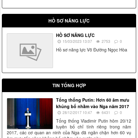
HỒ SƠ NĂNG LỰC
HỒ SƠ NĂNG LỰC
15/03/2023 13:07
2753
0
Hồ sơ năng lực Võ Đường Ngọc Hòa
TIN TỔNG HỢP
Tổng thống Putin: Hơn 60 âm mưu
khủng bố nhằm vào Nga năm 2017
28/12/2017 10:47
6431
0
Tổng thống Vladimir Putin hôm 20/12
tuyên bố chỉ tính riêng trong năm
2017, các cơ quan an ninh của Nga đã ngăn chặn hơn 60 vụ