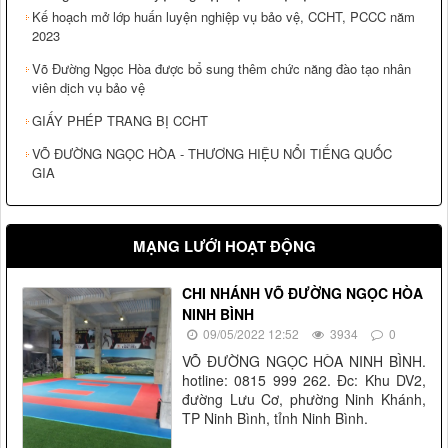
Kế hoạch mở lớp huấn luyện nghiệp vụ bảo vệ, CCHT, PCCC năm
2023
Võ Đường Ngọc Hòa được bổ sung thêm chức năng đào tạo nhân
viên dịch vụ bảo vệ
GIẤY PHÉP TRANG BỊ CCHT
VÕ ĐƯỜNG NGỌC HÒA - THƯƠNG HIỆU NỔI TIẾNG QUỐC
GIA
MẠNG LƯỚI HOẠT ĐỘNG
CHI NHÁNH VÕ ĐƯỜNG NGỌC HÒA
NINH BÌNH
09/05/2022 12:52
3934
0
VÕ ĐƯỜNG NGỌC HÒA NINH BÌNH.
hotline: 0815 999 262. Đc: Khu DV2,
đường Lưu Cơ, phường Ninh Khánh,
TP Ninh Bình, tỉnh Ninh Bình.