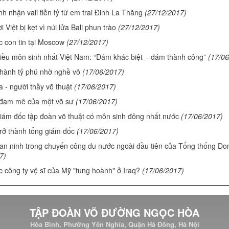
h nhận vali tiền tỷ từ em trai Đinh La Thăng
(27/12/2017)
Việt bị kẹt vì núi lửa Bali phun trào
(27/12/2017)
c con tin tại Moscow
(27/12/2017)
iều môn sinh nhất Việt Nam: “Dám khác biệt – dám thành công”
(17/06
thành tỷ phú nhờ nghề võ
(17/06/2017)
 - người thầy võ thuật
(17/06/2017)
đam mê của một võ sư
(17/06/2017)
ám đốc tập đoàn võ thuật có môn sinh đông nhất nước
(17/06/2017)
rở thành tổng giám đốc
(17/06/2017)
an ninh trong chuyến công du nước ngoài đầu tiên của Tổng thống Do
7)
ác công ty vệ sĩ của Mỹ "tung hoành" ở Iraq?
(17/06/2017)
TẬP ĐOÀN VÕ ĐƯỜNG NGỌC HÒA
Hòa Bình, Phường Yên Nghĩa, Quận Hà Đông, Hà Nội