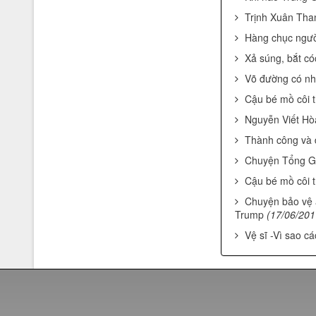
Trịnh Xuân Than
Hàng chục người 
Xả súng, bắt có
Võ đường có nh
Cậu bé mồ côi 
xác lập kỷ lục là "Công ty dạy
Nguyễn Viết Hòa
võ đầu tiên ở Việt Nam"
Thành công và 
Chuyện Tổng Gi
Cậu bé mồ côi t
Chuyện bảo vệ 
Trump
(17/06/201
Vệ sĩ -Vì sao c