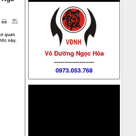
 cơ quan
ước này.
Võ Đường Ngọc Hòa
-------------------
0973.053.768