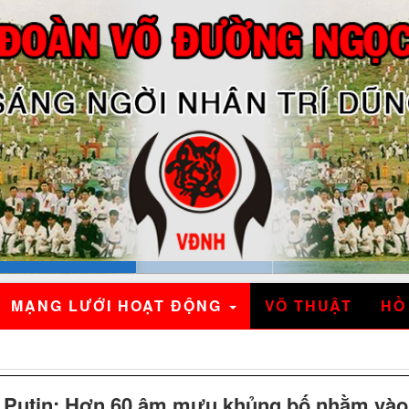
MẠNG LƯỚI HOẠT ĐỘNG
VÕ THUẬT
HỒ
 Putin: Hơn 60 âm mưu khủng bố nhằm vào