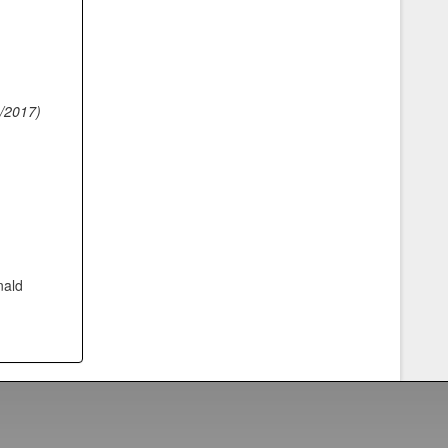
Vệ sỹ Võ Đường Ngọc Hòa bảo vệ Đ/c
/2017)
nguyên phó chủ tịch nước Nguyễn Thị
Bình(2008)
nald
Vệ sỹ Võ Đường Ngọc Hòa bảo vệ Đ/c
Phạm Thế Duyệt chủ tịch ủy ban TW
mặt trận tổ quốc Việt Nam(2006)