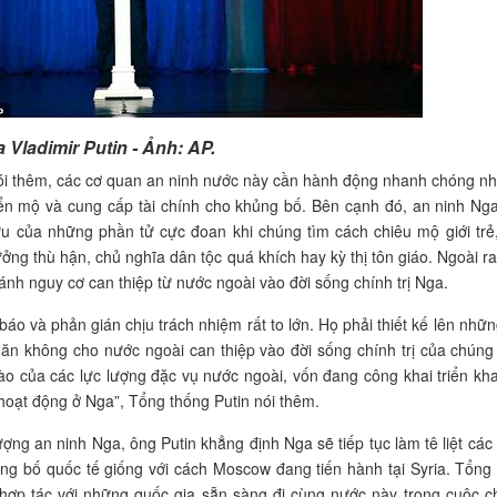
Vladimir Putin - Ảnh: AP.
i thêm, các cơ quan an ninh nước này cần hành động nhanh chóng n
ển mộ và cung cấp tài chính cho khủng bố. Bên cạnh đó, an ninh Ng
của những phần tử cực đoan khi chúng tìm cách chiêu mộ giới trẻ,
ưởng thù hận, chủ nghĩa dân tộc quá khích hay kỳ thị tôn giáo. Ngoài ra
ánh nguy cơ can thiệp từ nước ngoài vào đời sống chính trị Nga.
báo và phản gián chịu trách nhiệm rất to lớn. Họ phải thiết kế lên nhữ
găn không cho nước ngoài can thiệp vào đời sống chính trị của chúng
ào của các lực lượng đặc vụ nước ngoài, vốn đang công khai triển kh
oạt động ở Nga”, Tổng thống Putin nói thêm.
lượng an ninh Nga, ông Putin khẳng định Nga sẽ tiếp tục làm tê liệt cá
ng bố quốc tế giống với cách Moscow đang tiến hành tại Syria. Tổng
hợp tác với những quốc gia sẵn sàng đi cùng nước này trong cuộc c