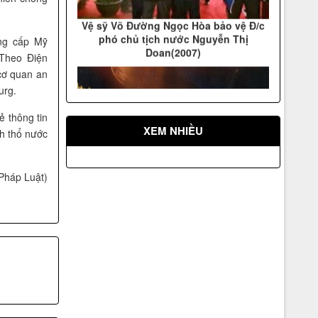
phó chủ tịch nước Nguyễn Thị
Doan(2007)
ồng cấp Mỹ
 Theo Điện
cơ quan an
urg.
 thông tin
XEM NHIỀU
h thổ nước
Vệ sỹ Võ Đường Ngọc Hòa bảo vệ hội
Pháp Luật)
nghị Apec 14