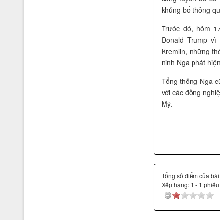
khủng bố thông qua
Trước đó, hôm 17
Donald Trump vì 
Kremlin, những th
ninh Nga phát hiện
Tổng thống Nga cũ
với các đồng nghi
Mỹ.
Giải thưởng Bạch Thái Bưởi và
doanh nhân đất Việt thế kỷ 21
Tổng số điểm của bài v
Xếp hạng:
1
-
1
phiếu