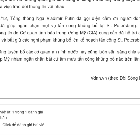
 việc trao đổi thông tin với nhau.
/12, Tổng thống Nga Vladimir Putin đã gọi điện cảm ơn người đ
đã giúp ngăn chặn một vụ tấn công khủng bố tại St. Petersburg.
ông tin do Cơ quan tình báo trung ương Mỹ (CIA) cung cấp đã hỗ trợ 
 và bắt giữ các nghi phạm khủng bố lên kế hoạch tấn công St. Petersb
ng tuyên bố các cơ quan an ninh nước này cũng luôn sẵn sàng chia sẻ
ệp Mỹ nhằm ngăn chặn bất cứ âm mưu tấn công khủng bố nào trên lãn
Vdnh.vn (theo Đời Sống 
iết là: 1 trong 1 đánh giá
 bầu
Click để đánh giá bài viết