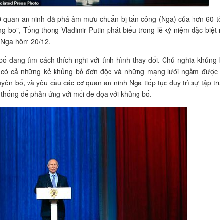
 quan an ninh đã phá âm mưu chuẩn bị tấn công (Nga) của hơn 60 t
g bố”, Tổng thống Vladimir Putin phát biểu trong lễ kỷ niệm đặc biệ
 Nga hôm 20/12.
ố đang tìm cách thích nghi với tình hình thay đổi. Chủ nghĩa khủng 
ó có cả những kẻ khủng bố đơn độc và những mạng lưới ngầm được k
uyên bố, và yêu cầu các cơ quan an ninh Nga tiếp tục duy trì sự tập t
 thống để phản ứng với mối đe dọa với khủng bố.