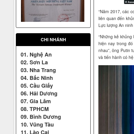
“Năm 2017, các cơ
liên quan đến khủn
Nhãn hiệu Nổi tiếng Quốc gia
Lực lượng An ninh
“Những kẻ khủng b
CHI NHÁNH
hiện nay trong đ
nhau”, ông Putin t
01. Nghệ An
và tiến hành có hệ
02. Sơn La
03. Nha Trang
04. Bắc Ninh
xác lập kỷ lục: "Võ Đường có
05. Cầu Giấy
số võ sinh theo học đông nhất
Việt Nam"
06. Hải Dương
07. Gia Lâm
08. TPHCM
09. Bình Dương
10. Vũng Tàu
11. Lào Cai