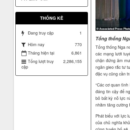
Kỷ niệm chương do Ban tổ
THỐNG KÊ
chức Lễ tổng kết khen thưởng
Seagame 23 & Asean Para
Games3 trao tặng.
Đang truy cập
1
Tổng thống Nga 
Hôm nay
770
Tổng thống Nga nó
Tháng hiện tại
6,861
các mạng lưới tuy
chặn đứng âm mưu 
Tổng lượt truy
2,286,155
cập
ngăn gieo rắc tư t
đặc vụ cũng cần tr
“Các cơ quan tình 
đáng tin cậy để n
bỏ bất kỳ nỗ lực n
nhằm tăng cường h
Phát biểu với lực 
của chủ nghĩa khủ
Nhãn hiệu Nổi tiếng Quốc gia
cũng tuyên bố sẽ 