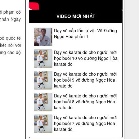
ội phạm có
VIDEO MỚI NHẤT
t nhân Ngày
Dạy võ cấp tốc tự vệ- Võ Đường
Ngọc Hòa phần 1
bố quốc tế
ết nối với
rung cao độ
Dạy võ karate do cho người mới
học buổi 10 võ đường Ngọc Hòa
karate do
Dạy võ karate do cho người mới
học buổi 9 võ đường Ngọc Hòa
karate do
Dạy võ karate do cho người mới
học buổi 8 võ đường Ngọc Hòa
karate do
Dạy võ karate do cho người mới
học buổi 7 võ đường Ngọc Hòa
karate do