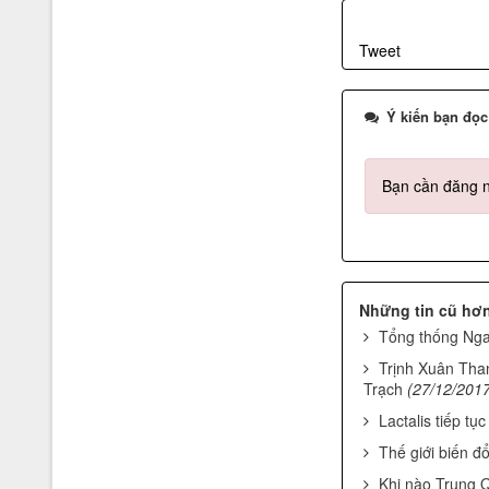
Tweet
Top 50 sản phẩm hàng đầu
Ý kiến bạn đọc
Bạn cần đăng nh
Những tin cũ hơ
Tổng thống Nga 
Trịnh Xuân Tha
Trạch
(27/12/201
Dấu hiệu hàng Việt Nam chất
lượng cao phù hợp tiêu chuẩn
Lactalis tiếp tụ
cho bộ quần áo Karatedo của
Thế giới biến đ
Võ đường Ngọc Hòa
Khi nào Trung Q