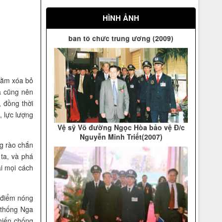
Võ Đường Ngọc Hòa bảo vệ đ/c Hồ
Đức Việt Ủy viên Bộ chính trị, trưởng
HÌNH ẢNH
ban tổ chức trung ương (2009)
hằm xóa bỏ
a cũng nên
 đồng thời
Vệ sỹ Võ đường Ngọc Hòa bảo vệ Đ/c
, lực lượng
Nguyễn Minh Triết(2007)
ng rào chắn
 ta, và phá
ai mọi cách
c điểm nóng
 thống Nga
hiến chống
Vệ sỹ Võ Đường Ngọc Hòa bảo vệ Đ/c