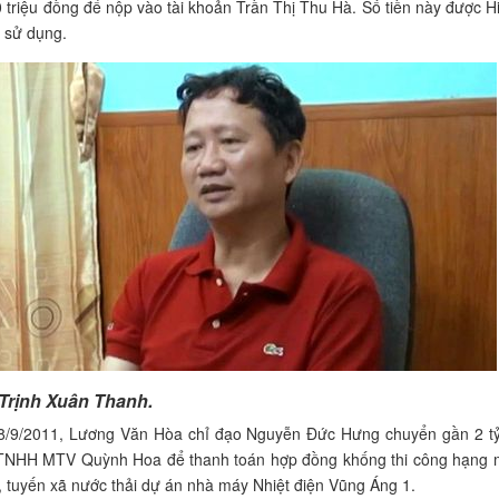
 triệu đồng để nộp vào tài khoản Trần Thị Thu Hà. Số tiền này được 
 sử dụng.
 Trịnh Xuân Thanh.
28/9/2011, Lương Văn Hòa chỉ đạo Nguyễn Đức Hưng chuyển gần 2 t
y TNHH MTV Quỳnh Hoa để thanh toán hợp đồng khống thi công hạng
, tuyến xã nước thải dự án nhà máy Nhiệt điện Vũng Áng 1.