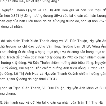
c dự án nhà máy Nhiệt điện Vũng Áng 1.
n, Nguyễn Thành Quỳnh và Lê Thị Anh Hoa giữ lại hơn 500 triệu đ
n hơn 2,871 tỷ đồng (tương đương 85%) vào tài khoản cá nhân Lươn
àn quỹ của ban Điều hành do đã sử dụng trước đó, còn lại hơn 757 t
 dụng cá nhân.
ở để xác định: Trịnh Xuân Thanh cùng với Vũ Đức Thuận, Nguyễn A
 chủ trương và chỉ đạo Lương Văn Hòa, Trưởng ban ĐHDA Vũng Á
ồ sơ, chứng từ thi công 4 hạng mục phục vụ thi công các hạng mục ch
ng Trạch để chiếm đoạt hơn 13 tỷ đồng do PVC có trách nhiệm quản l
 hưởng 4 tỷ đồng, Vũ Đức Thuận chiếm hưởng 800 triệu đồng, Nguyễ
3,6 tỷ đồng, Bùi Mạnh Hiển chiếm hưởng 400 triệu đồng, Lương Văn
iệu đồng, Lê Thị Anh Hoa và Nguyễn Thành Quỳnh chiếm hưởng gần
 hơn 1,198 tỷ đồng để nộp thuế GTGT).
ng còn lại Trịnh Xuân Thanh, Vũ Đức Thuận, Nguyễn Anh Minh và Bùi
ụng chung.
đã tiến hành sao kê dữ liệu tài khoản cá nhân của Trần Thị Thu Hà –