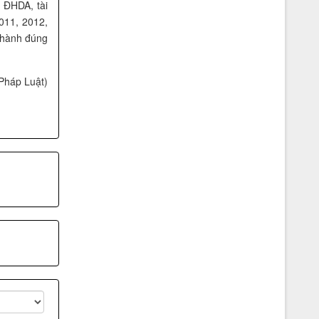
 ĐHDA, tài
011, 2012,
u hành đúng
Pháp Luật)
Vệ sỹ Võ Đường Ngọc Hòa bảo vệ Đ/c
nguyên tổng bí thư Lê Khả Phiêu(2008)
Vệ sỹ Võ đường Ngọc Hòa bảo vệ Đ/c
Nguyễn Minh Triết(2007)