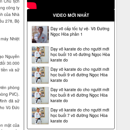
n Chủ tịch
ng công ty
ịnh của Nhà
VIDEO MỚI NHẤT
iều 278, Bộ
Dạy võ cấp tốc tự vệ- Võ Đường
Ngọc Hòa phần 1
 máy Nhiệt
Dạy võ karate do cho người mới
học buổi 10 võ đường Ngọc Hòa
đạo Nguyễn
karate do
đổi 30.000
Dạy võ karate do cho người mới
tiền và sử
học buổi 9 võ đường Ngọc Hòa
karate do
viên phòng
Dạy võ karate do cho người mới
phòng PVC).
học buổi 8 võ đường Ngọc Hòa
karate do
Minh đã sử
cho Vũ Đức
Dạy võ karate do cho người mới
Vệ sỹ Võ Đường Ngọc Hòa bảo vệ Đ/c
học buổi 7 võ đường Ngọc Hòa
phó thủ tướng Phạm Gia Khiêm(2005)
karate do
ền mặt của