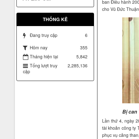
ban Điều hành 200
cho Vũ Đức Thuận
THỐNG KÊ
Đang truy cập
6
Hôm nay
355
Dấu hiệu hàng Việt Nam chất
Tháng hiện tại
5,842
lượng cao phù hợp tiêu chuẩn
cho bộ quần áo Karatedo của
Tổng lượt truy
2,285,136
Võ đường Ngọc Hòa
cập
Bị can
Lần thứ 4, ngày 
tài khoản công t
Top 50 sản phẩm hàng đầu
phục vụ cảng than