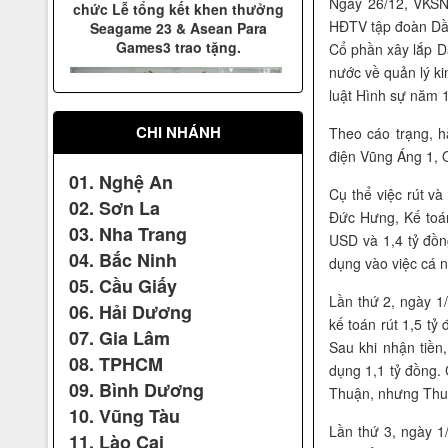
Ngày 26/12, VKSND
HĐTV tập đoàn Dầu
Cổ phần xây lắp Dầ
nước về quản lý ki
luật Hình sự năm 
CHI NHÁNH
Theo cáo trạng, h
điện Vũng Áng 1, 
01. Nghệ An
Cụ thể việc rút v
02. Sơn La
Đức Hưng, Kế toán
03. Nha Trang
USD và 1,4 tỷ đồn
04. Bắc Ninh
dụng vào việc cá 
05. Cầu Giấy
Lần thứ 2, ngày 1
Cúp sen vàng Việt Nam
06. Hải Dương
kế toán rút 1,5 t
07. Gia Lâm
Sau khi nhận tiề
08. TPHCM
dụng 1,1 tỷ đồng.
09. Bình Dương
Thuận, nhưng Thuậ
10. Vũng Tàu
Lần thứ 3, ngày 1
11. Lào Cai