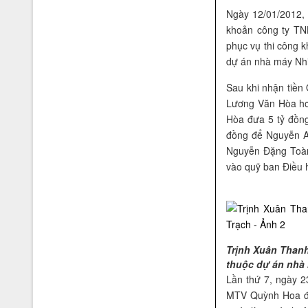
Ngày 12/01/2012,
khoản công ty T
phục vụ thi công k
dự án nhà máy Nhi
Sau khi nhận tiền 
Giải thưởng Bạch Thái Bưởi và
Lương Văn Hòa hơ
doanh nhân đất Việt thế kỷ 21
Hòa đưa 5 tỷ đồng
đồng để Nguyễn A
Nguyễn Đặng Toàn 
vào quỹ ban Điều 
Cúp vàng chất lượng hội nhập
Trịnh Xuân Than
thuộc dự án nhà 
Lần thứ 7, ngày 
MTV Quỳnh Hoa để