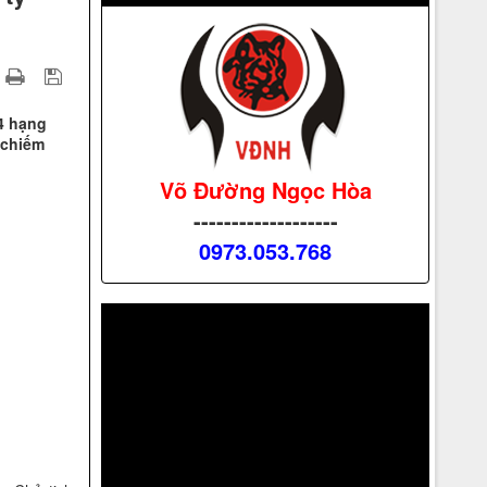
4 hạng
 chiếm
Võ Đường Ngọc Hòa
-------------------
0973.053.768