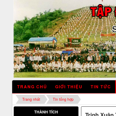
TRANG CHỦ
GIỚI THIỆU
TIN TỨC
Trang nhất
Tin tổng hợp
THÀNH TÍCH
Trịnh Xuân
Nhãn hiệu Nổi tiếng Quốc gia