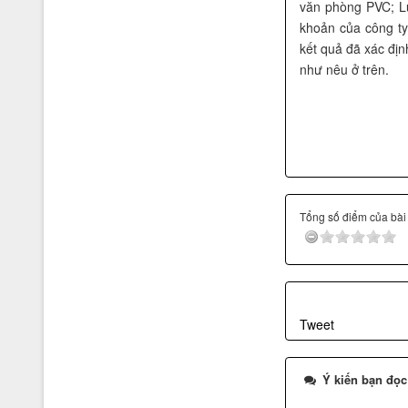
văn phòng PVC; L
khoản của công t
kết quả đã xác địn
như nêu ở trên.
Tổng số điểm của bài v
Tweet
Ý kiến bạn đọc