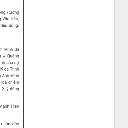
ồng (tương
g Văn Hòa,
Vệ sỹ Võ Đường Ngọc Hòa bảo vệ Đ/c
riệu đồng,
Phạm Thế Duyệt chủ tịch ủy ban TW
mặt trận tổ quốc Việt Nam(2006)
nh Minh đã
ng – Quảng
ính của dự
ý để Trịnh
n Anh Minh
 Hòa chiếm
 2 tỷ đồng
Vệ sỹ Võ Đường Ngọc Hòa bảo vệ Đ/c
phó chủ tịch nước Nguyễn Thị
 Mạnh Hiển
Doan(2007)
 nhân viên