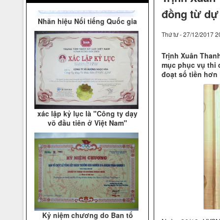
đồng từ dự
Thứ tư - 27/12/2017 2
Trịnh Xuân Thanh
mục phục vụ thi
đoạt số tiền hơn 
xác lập kỷ lục là "Công ty dạy
võ đầu tiên ở Việt Nam"
Kỷ niệm chương do Ban tổ
chức Lễ tổng kết khen thưởng
Seagame 23 & Asean Para
Games3 trao tặng.