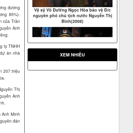
nguyên phó chủ tịch nước Nguyễn Thị
Bình(2008)
ương đương
ương 85%).
n của Trần
Nguyễn Anh
iêng.
ng ty TNHH
 dự án nhà
XEM NHIỀU
 207 triệu
Võ Đường Ngọc Hòa bảo vệ đ/c Hồ
òa.
Đức Việt Ủy viên Bộ chính trị, trưởng
ban tổ chức trung ương (2009)
Nguyễn Thị
Nguyễn Anh
nh.
n Anh Minh
Nguyên đán