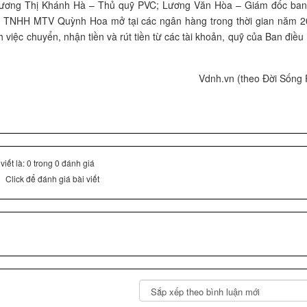
ương Thị Khánh Hà – Thủ quỹ PVC; Lương Văn Hòa – Giám đốc ban
y TNHH MTV Quỳnh Hoa mở tại các ngân hàng trong thời gian năm 2
h việc chuyển, nhận tiền và rút tiền từ các tài khoản, quỹ của Ban điề
Vdnh.vn (theo Đời Sống 
iết là: 0 trong 0 đánh giá
Click để đánh giá bài viết