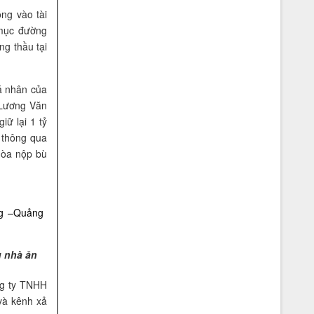
ng vào tài
mục đường
Vệ sỹ Võ Đường Ngọc Hòa bảo vệ hội
ng thầu tại
nghị Apec 14
cá nhân của
 Lương Văn
ữ lại 1 tỷ
 thông qua
Hòa nộp bù
Vệ sỹ Võ Đường Ngọc Hòa bảo vệ Đ/c
nguyên tổng bí thư Lê Khả Phiêu(2008)
u nhà ăn
ng ty TNHH
và kênh xả