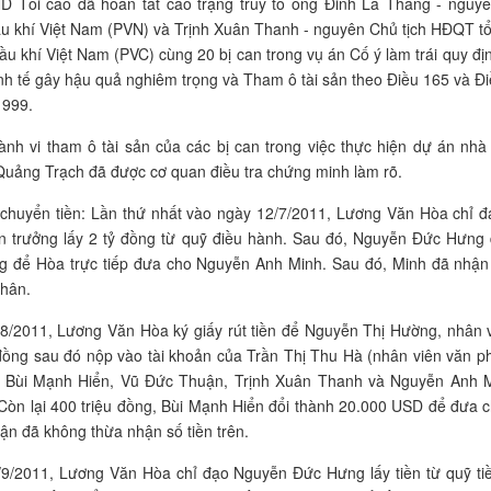
 Tối cao đã hoàn tất cáo trạng truy tố ông Đinh La Thăng - nguyê
 khí Việt Nam (PVN) và Trịnh Xuân Thanh - nguyên Chủ tịch HĐQT tổ
u khí Việt Nam (PVC) cùng 20 bị can trong vụ án Cố ý làm trái quy đ
nh tế gây hậu quả nghiêm trọng và Tham ô tài sản theo Điều 165 và Đ
1999.
ành vi tham ô tài sản của các bị can trong việc thực hiện dự án nhà
Quảng Trạch đã được cơ quan điều tra chứng minh làm rõ.
à chuyển tiền: Lần thứ nhất vào ngày 12/7/2011, Lương Văn Hòa chỉ 
 trưởng lấy 2 tỷ đồng từ quỹ điều hành. Sau đó, Nguyễn Đức Hưng 
g để Hòa trực tiếp đưa cho Nguyễn Anh Minh. Sau đó, Minh đã nhận 
nhân.
/8/2011, Lương Văn Hòa ký giấy rút tiền để Nguyễn Thị Hường, nhân 
ỷ đồng sau đó nộp vào tài khoản của Trần Thị Thu Hà (nhân viên văn 
n, Bùi Mạnh Hiển, Vũ Đức Thuận, Trịnh Xuân Thanh và Nguyễn Anh 
 Còn lại 400 triệu đồng, Bùi Mạnh Hiển đổi thành 20.000 USD để đưa 
n đã không thừa nhận số tiền trên.
/9/2011, Lương Văn Hòa chỉ đạo Nguyễn Đức Hưng lấy tiền từ quỹ ti