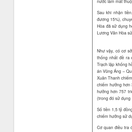
nước làm mát thuộ
Sau khi nhận tiề
đương 15%), chuyể
xác lập kỷ lục: "Võ Đường có
Hòa đã sử dụng ho
số võ sinh theo học đông nhất
Lương Văn Hòa sử
Việt Nam"
Như vậy, có cơ s
thống nhất đề ra
Trạch lập khống h
án Vũng Áng – Quả
Xuân Thanh chiếm
chiếm hưởng hơn 
hưởng hơn 757 tr
(trong đó sử dụng
Số tiền 1,5 tỷ đồ
chiếm hưởng sử d
Cơ quan điều tra 