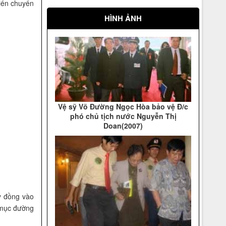
Hiển chuyển
HÌNH ẢNH
Vệ sỹ Võ Đường Ngọc Hòa bảo vệ Đ/c
phó chủ tịch nước Nguyễn Thị
Doan(2007)
ỷ đồng vào
 mục đường
Vệ sỹ Võ Đường Ngọc Hòa bảo vệ Đ/c