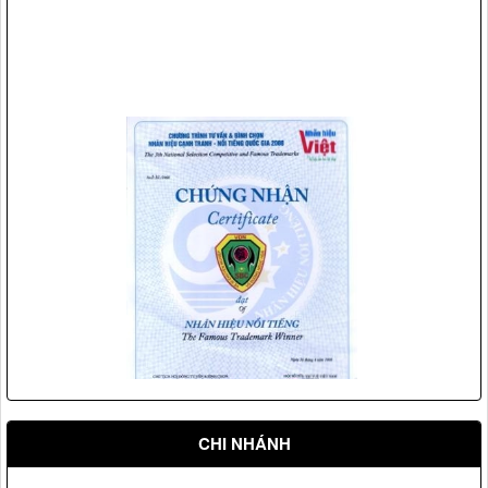
Vệ sỹ Võ Đường Ngọc Hòa bảo vệ Đ/c phó chủ tịch nước
Nguyễn Thị Doan(2007)
Vệ sỹ Võ đường Ngọc Hòa bảo vệ Đ/c Nguyễn Minh
Triết(2007)
Nhãn hiệu Nổi tiếng Quốc gia
CHI NHÁNH