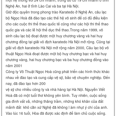
một hệ thống với 24 chi nhánh, trong đó có 19 chi nhánh ở tỉnh
Nghệ An, hai ở tỉnh Lào Cai và ba tại Hà Nội.
Giữ độc quyền trong phong trào Karatedo ở Nghệ An, câu lạc
bộ Ngọc Hoà đã đào tạo các thế hệ võ sinh để có đủ điều kiện
cho các cuộc thi thể thao quốc tế cũng như các hội thi thể thao
quốc gia và các lễ hội thể dục thể thao.Trong năm 1999, võ
sinh câu lạc bộ đoạt được một huy chương vàng và hai huy
chương đồng tại giải vô địch karatedo Hà Nội mở rộng. Cũng tại
giải vô địch karatedo Hà Nội mở rộng năm 2000, Câu lạc bộ võ
thuật Ngọc Hoà đoạt được một bộ huy chương bạc và hai huy
chương vàng, hai huy chương bạc và ba huy chương đồng vào
năm 2001
Công ty Võ Thuật Ngọc Hoà cũng phát triển các hình thức khác
nhau về đào tạo và cung cấp vệ sỹ, bảo vệ chuyên nghiệp. Đến
nay, đã đào tạo hơn 200
vệ sỹ cho nhiều công ty và nhà hàng tại Hà Nội. Nguyễn Viết
Hoà đã có một tuổi thơ không yên bình. Tuy nhiên, cuộc sống
gia đình vất vả, những thăng trầm, những khó khăn của đất
mảnh đất khô cằn xứ Nghệ đã không l àm nhụt ý chí của anh.
Vào lúc 16 tuổi, Hòa đã được xác định để làm chủ cuộc sống.