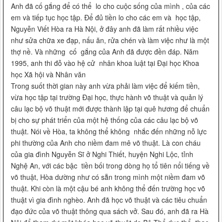
Anh đã cố gắng để có thể lo cho cuộc sống của mình , của các
em và tiếp tục học tập. Để đủ tiền lo cho các em và học tập,
Nguyễn Viết Hòa ra Hà Nội, ở đây anh đã làm rất nhiều việc
như sửa chữa xe đạp, nấu ăn, rửa chén và làm việc như là một
thợ nề. Và những cố gắng của Anh đã được đền đáp. Năm
1995, anh thi đỗ vào hệ cử nhân khoa luật tại Đại học Khoa
học Xã hội và Nhân văn
Trong suốt thời gian này anh vừa phải làm việc để kiếm tiền,
vừa học tập tại trường Đại học, thực hành võ thuật và quản lý
câu lạc bộ võ thuật mới được thành lập tại quê hương để chuẩn
bị cho sự phát triển của một hệ thống của các câu lạc bộ võ
thuật. Nói về Hòa, ta không thể không nhắc đến những nỗ lực
phi thường của Anh cho niềm đam mê võ thuật. Là con cháu
của gia đình Nguyễn Sĩ ở Nghi Thiết, huyện Nghi Lộc, tỉnh
Nghệ An, với các bậc tiền bối trong dòng họ tổ tiên nổi tiếng về
võ thuật, Hòa dường như có sẵn trong mình một niềm đam võ
thuật. Khi còn là một cậu bé anh không thể đến trường học võ
thuật vì gia đình nghèo. Anh đã học võ thuật và các tiêu chuẩn
đạo đức của võ thuật thông qua sách vở. Sau đó, anh đã ra Hà