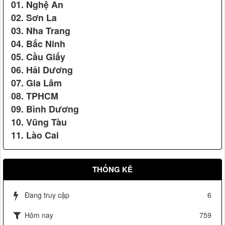
01. Nghệ An
02. Sơn La
Vệ sỹ Võ Đường Ngọc Hòa bảo vệ Đ/c phó chủ tịch nước
03. Nha Trang
Nguyễn Thị Doan(2007)
04. Bắc Ninh
05. Cầu Giấy
06. Hải Dương
07. Gia Lâm
08. TPHCM
09. Bình Dương
10. Vũng Tàu
Dấu hiệu hàng Việt Nam chất lượng cao phù hợp tiêu
11. Lào Cai
chuẩn cho bộ quần áo Karatedo của Võ đường Ngọc Hòa
Vệ sỹ Võ Đường Ngọc Hòa bảo vệ Đ/c nguyên tổng bí thư
Lê Khả Phiêu(2008)
THỐNG KÊ
Đang truy cập
6
Hôm nay
759