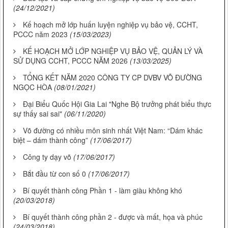
(24/12/2021)
Kế hoạch mở lớp huấn luyện nghiệp vụ bảo vệ, CCHT,
PCCC năm 2023
(15/03/2023)
KẾ HOẠCH MỞ LỚP NGHIỆP VỤ BẢO VỆ, QUẢN LÝ VÀ
SỬ DỤNG CCHT, PCCC NĂM 2026
(13/03/2025)
TỔNG KẾT NĂM 2020 CÔNG TY CP DVBV VÕ ĐƯỜNG
NGỌC HÒA
(08/01/2021)
Đại Biểu Quốc Hội Gia Lai "Nghe Bộ trưởng phát biểu thực
sự thấy sai sai"
(06/11/2020)
Võ đường có nhiều môn sinh nhất Việt Nam: “Dám khác
biệt – dám thành công”
(17/06/2017)
Công ty dạy võ
(17/06/2017)
Bắt đầu từ con số 0
(17/06/2017)
Bí quyết thành công Phần 1 - làm giàu không khó
(20/03/2018)
Bí quyết thành công phần 2 - được và mất, họa và phúc
(24/03/2018)