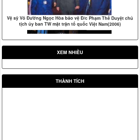
Vệ sỹ Võ Đường Ngọc Hòa bảo vệ Đ/c Phạm Thế Duyệt chủ
tịch ủy ban TW mặt trận tổ quốc Việt Nam(2006)
XEM NHIỀU
THÀNH TÍCH
Võ Đường Ngọc Hòa bảo vệ đ/c Hồ Đức Việt Ủy viên Bộ
chính trị, trưởng ban tổ chức trung ương (2009)