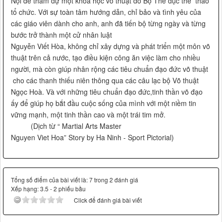
Nội để tham dự một khóa học võ thuật do Bộ Thể dục thể thao
tổ chức. Với sự toàn tâm hướng dẫn, chỉ bảo và tình yêu của
các giáo viên dành cho anh, anh đã tiến bộ từng ngày và từng
bước trở thành một cử nhân luật
Nguyễn Viết Hòa, không chỉ xây dựng và phát triển một môn võ
thuật trên cả nước, tạo điều kiện công ăn việc làm cho nhiều
người, mà còn giúp nhân rộng các tiêu chuẩn đạo đức võ thuật
cho các thanh thiếu niên thông qua các câu lạc bộ Võ thuật
Ngọc Hoà. Và với những tiêu chuẩn đạo đức,tinh thần võ đạo
ấy để giúp họ bắt đầu cuộc sống của mình với một niềm tin
vững mạnh, một tinh thần cao và một trái tim mở.
(Dịch từ “ Martial Arts Master
Nguyen Viet Hoa” Story by Ha Ninh - Sport Pictorial)
Tổng số điểm của bài viết là: 7 trong 2 đánh giá
Xếp hạng:
3.5
-
2
phiếu bầu
Click để đánh giá bài viết