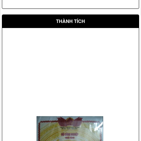
THÀNH TÍCH
Vệ sỹ Võ Đường Ngọc Hòa bảo vệ hội nghị Apec 14
Vệ sỹ Võ Đường Ngọc Hòa bảo vệ Đ/c nguyên phó chủ
tịch nước Nguyễn Thị Bình(2008)