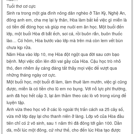
Tuổi thơ cơ cực
Sinh ra trong một gia đình nông dân nghèo ở Tân Kỳ, Nghệ An,
đông anh em, cha mẹ lại ly thân, Hòa làm bất kể việc gì miễn là
có tiền để đóng học và giúp mẹ nuôi em ăn học. Một buổi đến
lớp, một buổi Hòa đi bắt ếch, soi cá, rồi buôn rắn, buôn thuốc
lào… Có hôm, Hòa bước vào lớp mà trên má còn lem vết bùn
chưa kịp rửa.
Năm Hòa vào lớp 10, mẹ Hòa đột ngột qua đời sau cơn bạo
bệnh. Mọi việc dồn lên đôi vai gầy của Hòa. Cậu học trò nhỏ
thó, đen nhẻm ấy cáng đáng tất thảy mọi việc để vượt qua
những tháng ngày cơ cực.
Một buổi học, một buổi đi làm, làm thuê làm mướn, việc gì cũng
được, miễn là có tiền cho lũ em no bụng. Với nỗ lực phi thường,
anh đã học hết cấp 3, lại âm thầm theo các lò võ trong vùng để
luyện tập.
Anh vừa theo học võ ở các lò ngoài thị trấn cách xa 25 cây số,
vừa mở lớp dạy lại cho thanh niên ở làng. Lớp võ của Hòa đầu
tiên chỉ có 2 võ sinh, sau 1 năm thì đã đông tới gần 100. Dần
dà, mỗi lúc một đông, cứ như thế, cho đến lúc Hòa tạo được