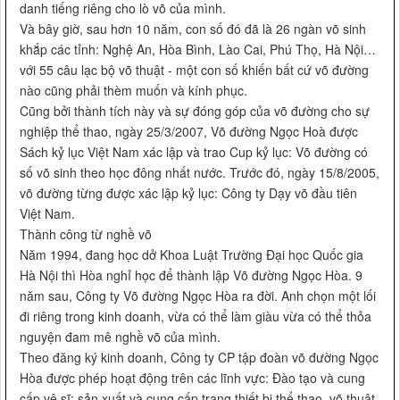
danh tiếng riêng cho lò võ của mình.
Và bây giờ, sau hơn 10 năm, con số đó đã là 26 ngàn võ sinh
khắp các tỉnh: Nghệ An, Hòa Bình, Lào Cai, Phú Thọ, Hà Nội…
với 55 câu lạc bộ võ thuật - một con số khiến bất cứ võ đường
nào cũng phải thèm muốn và kính phục.
Cũng bởi thành tích này và sự đóng góp của võ đường cho sự
nghiệp thể thao, ngày 25/3/2007, Võ đường Ngọc Hoà được
Sách kỷ lục Việt Nam xác lập và trao Cup kỷ lục: Võ đường có
số võ sinh theo học đông nhất nước. Trước đó, ngày 15/8/2005,
võ đường từng được xác lập kỷ lục: Công ty Dạy võ đầu tiên
Việt Nam.
Thành công từ nghề võ
Năm 1994, đang học dở Khoa Luật Trường Đại học Quốc gia
Hà Nội thì Hòa nghỉ học để thành lập Võ đường Ngọc Hòa. 9
năm sau, Công ty Võ đường Ngọc Hòa ra đời. Anh chọn một lối
đi riêng trong kinh doanh, vừa có thể làm giàu vừa có thể thỏa
nguyện đam mê nghề võ của mình.
Theo đăng ký kinh doanh, Công ty CP tập đoàn võ đường Ngọc
Hòa được phép hoạt động trên các lĩnh vực: Đào tạo và cung
cấp vệ sĩ; sản xuất và cung cấp trang thiết bị thể thao, võ thuật,