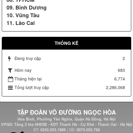
09. Bình Dương
10. Vũng Tàu
11. Lào Cai
Nhãn hiệu Nổi tiếng Quốc gia
Võ Đường Ngọc Hòa bảo vệ đ/c Hồ Đức Việt Ủy viên Bộ
THỐNG KÊ
chính trị, trưởng ban tổ chức trung ương (2009)
Đang truy cập
2
Hôm nay
683
Tháng hiện tại
6,774
Tổng lượt truy cập
2,286,068
TẬP ĐOÀN VÕ ĐƯỜNG NGỌC HÒA
Vệ sỹ Võ Đường Ngọc Hòa bảo vệ Đ/c phó chủ tịch nước
Nguyễn Thị Doan(2007)
Cúp sen vàng Việt Nam
Hòa Bình, Phường Yên Nghĩa, Quận Hà Đông, Hà Nội
VPGD: Tầng 2 tòa HH03B - KĐT Thanh Hà - Cự Khê - Thanh Oai - Hà Nội
ĐT:
0243.553.1889
| DĐ:
0973.053.768