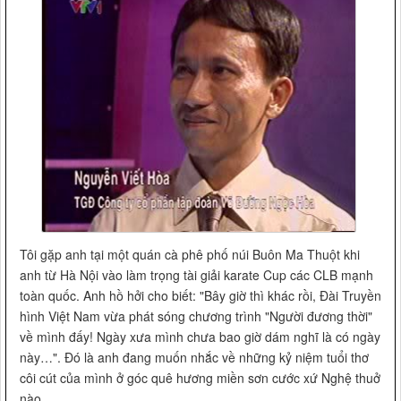
Tôi gặp anh tại một quán cà phê phố núi Buôn Ma Thuột khi
anh từ Hà Nội vào làm trọng tài giải karate Cup các CLB mạnh
toàn quốc. Anh hồ hởi cho biết: "Bây giờ thì khác rồi, Đài Truyền
hình Việt Nam vừa phát sóng chương trình "Người đương thời"
về mình đấy! Ngày xưa mình chưa bao giờ dám nghĩ là có ngày
này…". Đó là anh đang muốn nhắc về những kỷ niệm tuổi thơ
côi cút của mình ở góc quê hương miền sơn cước xứ Nghệ thuở
nào…