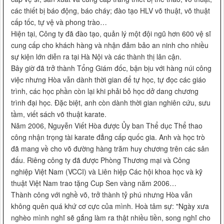
các thiết bị báo động, báo cháy; đào tạo HLV võ thuật, võ thuật
cấp tốc, tự vệ và phong trào…
Hiện tại, Công ty đã đào tạo, quản lý một đội ngũ hơn 600 vệ sĩ
cung cấp cho khách hàng và nhận đảm bảo an ninh cho nhiều
sự kiện lớn diễn ra tại Hà Nội và các thành thị lân cận.
Bây giờ đã trở thành Tổng Giám đốc, bận bịu với hàng núi công
việc nhưng Hòa vẫn dành thời gian để tự học, tự đọc các giáo
trình, các học phần còn lại khi phải bỏ học dở dang chương
trình đại học. Đặc biệt, anh còn dành thời gian nghiên cứu, sưu
tầm, viết sách võ thuật karate.
Năm 2006, Nguyễn Viết Hòa được Ủy ban Thể dục Thể thao
công nhận trọng tài karate đẳng cấp quốc gia. Anh và học trò
đã mang về cho võ đường hàng trăm huy chương trên các sân
đấu. Riêng công ty đã được Phòng Thương mại và Công
nghiệp Việt Nam (VCCI) và Liên hiệp Các hội khoa học và kỹ
thuật Việt Nam trao tặng Cup Sen vàng năm 2006…
Thành công với nghề võ, trở thành tỷ phú nhưng Hòa vẫn
không quên quá khứ cơ cực của mình. Hoà tâm sự: "Ngày xưa
nghèo mình nghĩ sẽ gắng làm ra thật nhiều tiền, song nghĩ cho