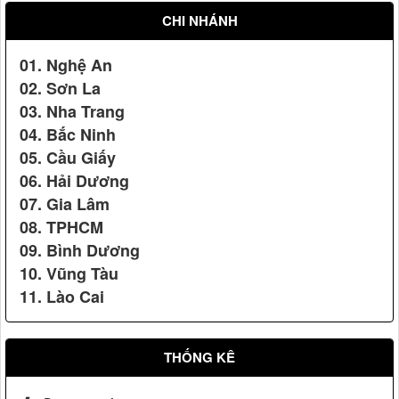
CHI NHÁNH
01. Nghệ An
02. Sơn La
03. Nha Trang
04. Bắc Ninh
05. Cầu Giấy
06. Hải Dương
Vệ sỹ Võ Đường Ngọc Hòa bảo vệ Đ/c nguyên tổng bí thư
Lê Khả Phiêu(2008)
07. Gia Lâm
Nhãn hiệu Nổi tiếng Quốc gia
08. TPHCM
09. Bình Dương
10. Vũng Tàu
11. Lào Cai
THỐNG KÊ