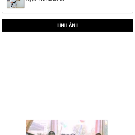
HÌNH ẢNH