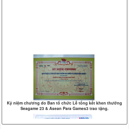
Võ Đường Ngọc Hòa bảo vệ đ/c Hồ Đức Việt Ủy viên Bộ
chính trị, trưởng ban tổ chức trung ương (2009)
Kỷ niệm chương do Ban tổ chức Lễ tổng kết khen thưởng
Seagame 23 & Asean Para Games3 trao tặng.
Vệ sỹ Võ Đường Ngọc Hòa bảo vệ Đ/c nguyên tổng bí thư
Lê Khả Phiêu(2008)