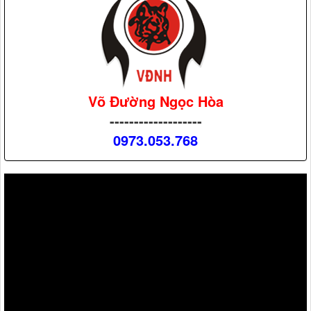
Võ Đường Ngọc Hòa
-------------------
0973.053.768